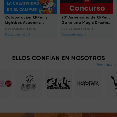
Colaboración XPPen y
20º Aniversario de XPPen:
Lightbox Academy:
Gana una Magic Drawing
concurso “Acompañar
Pad con Nintenderos
Nov 19,2025 PM 16:30
Aug 26,2025 PM 18:13
esta Navidad”
Descubre más
Descubre más
ELLOS CONFÍAN EN NOSOTROS
Ver más