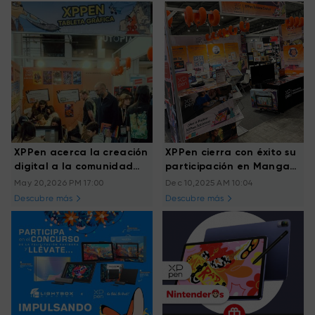
XPPen acerca la creación
XPPen cierra con éxito su
digital a la comunidad
participación en Manga
artística en Comic
Barcelona 2025 y
May 20,2026 PM 17:00
Dec 10,2025 AM 10:04
Barcelona 2026
fortalece su conexión con
Descubre más
Descubre más
la comunidad creativa