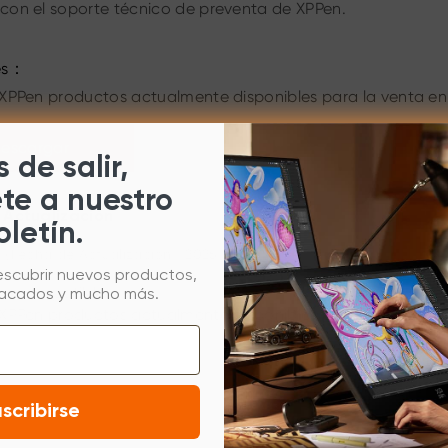
con el soporte técnico de preventa de XPPen.
es：
 XPPen productos actualmente disponibles para la venta en e
escargar
 de salir,
ete a nuestro
 Actualización
oletín.
Fecha de Actualización：2025/04/17）
escubrir nuevos productos,
vos compatibles:
tacados y mucho más.
 XPPen productos actualmente disponibles para la venta en e
scribirse