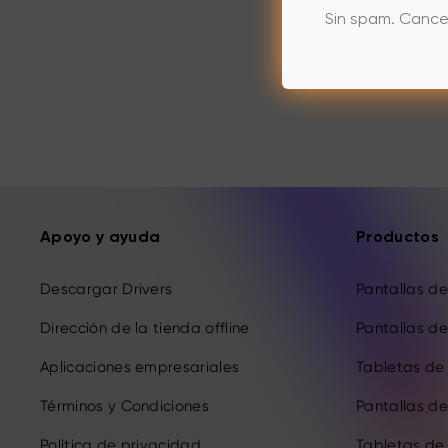
Sin spam. Cance
Apoyo y ayuda
Productos
Descargar Drivers
Pantallas de 
Dirección de la tienda offline
Pantallas de 
Aplicaciones empresariales
Tabletas de 
Términos y Condiciones
Pantallas de 
Política de privacidad
Tabletas de