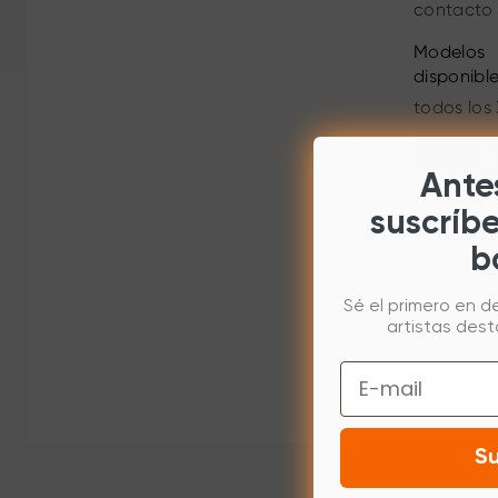
contacto 
Modelos
disponibl
todos los
D
Antes
suscríb
Diario de
b
（
V1.1.1.25
Sé el primero en d
Dispositi
artistas des
todos los
Email
Su