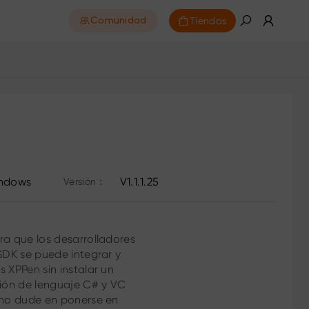
Tiendas
Comunidad
ndows
V1.1.1.25
Versión：
ra que los desarrolladores
 SDK se puede integrar y
 XPPen sin instalar un
ión de lenguaje C# y VC
, no dude en ponerse en