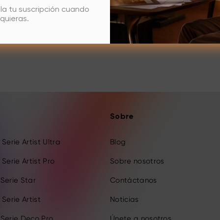
la tu suscripción cuando
quieras.
Sobre
Serie Artist Ultra
Blog
Serie Artist Pro
Sobre nosotros
Serie Star
Contáctanos
Serie Artist
Noticias
 Serie Deco Pro
Únete a nosotros