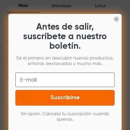
Mac
Windows
Linux
Antes de salir,
Mac 10.13 or newer
suscríbete a nuestro
XPPenMac_4.0.18_260723
boletín.
Jul 31,2026 AM 10:11
Sé el primero en descubrir nuevos productos,
Descargar
artistas destacados y mucho más.
+
Email
Versión anterior
Mac 10.12~14.2
Suscribirse
XPPenMac_3.4.15_240313
Sin spam. Cancela tu suscripción cuando
Apr 15,2024 PM 18:05
quieras.
Descargar