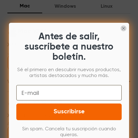
Mac
Windows
Linux
Mac 10.13 or newer
Antes de salir,
XPPenMac_4.0.18_260723
suscríbete a nuestro
Jul 31,2026 AM 10:11
boletín.
Descargar
Sé el primero en descubrir nuevos productos,
artistas destacados y mucho más.
+
Versión anterior
Email
Mac 10.12~14.2
Suscribirse
XPPenMac_3.4.15_240313
Apr 15,2024 PM 18:05
Sin spam. Cancela tu suscripción cuando
Descargar
quieras.