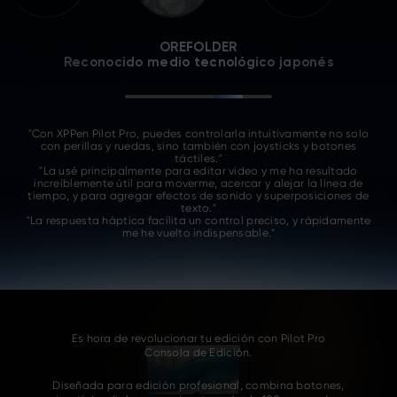
Fstoppers
Principal medio global de fotografía y vídeo
"Esta es sin duda la consola de edición con el diseño más original
que hemos visto, lo que se traduce en un gran potencial para un
usuario avanzado."
"Aunque XPPen Pilot Pro se asemeja a un mando de videojuegos,
sin duda puede ser una herramienta muy útil para trabajos
creativos profesionales."
Es hora de revolucionar tu edición con Pilot Pro
Consola de Edición.
Diseñada para edición profesional, combina botones,