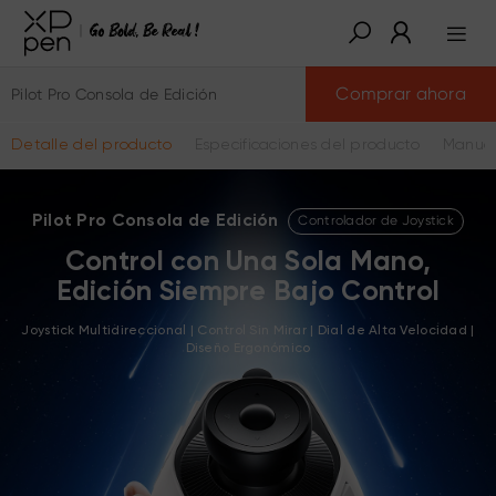
Comprar ahora
Pilot Pro Consola de Edición
Detalle del producto
Especificaciones del producto
Manual
Pilot Pro Consola de Edición
Controlador de Joystick
Control con Una Sola Mano,
Edición Siempre Bajo Control
Joystick Multidireccional | Control Sin Mirar | Dial de Alta Velocidad |
Diseño Ergonómico