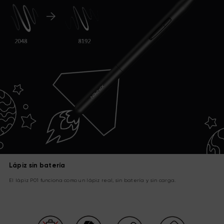
Lápiz sin batería
El lápiz P01 funciona como un lápiz real, sin batería y sin carga.