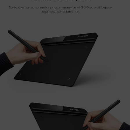
Tanto diestros como zurdos pueden manejar el G640 para dibujar y
jugar osu! cómodamente.