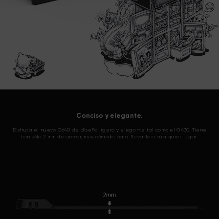
Conciso y elegante.
Disfruta el nuevo G640 de diseño ligero y elegante tal como el G430. Tiene
tan sólo 2 mm de grosor, muy cómodo para llevarlo a cualquier lugar.