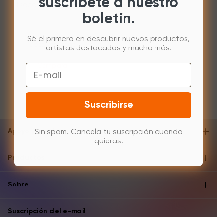
suscríbete a nuestro
Deco Fun XS / S / L
boletín.
Sé el primero en descubrir nuevos productos,
Descubre más
artistas destacados y mucho más.
Compara
Email
Suscribirse
Apoyo y ayuda
Sin spam. Cancela tu suscripción cuando
quieras.
Productos
Sobre
Suscripción del e-mail