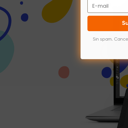
Email
Su
Sin spam. Cance