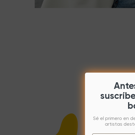
Antes
suscríb
b
Sé el primero en d
artistas des