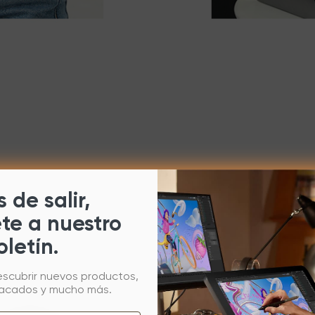
 de salir,
ete a nuestro
oletín.
escubrir nuevos productos,
tacados y mucho más.