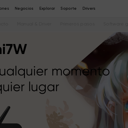
iones
Negocios
Explorar
Soporte
Drivers
ucto
Manual & Driver
Primeros pasos
Software g
ni7W
cualquier momento
uier lugar