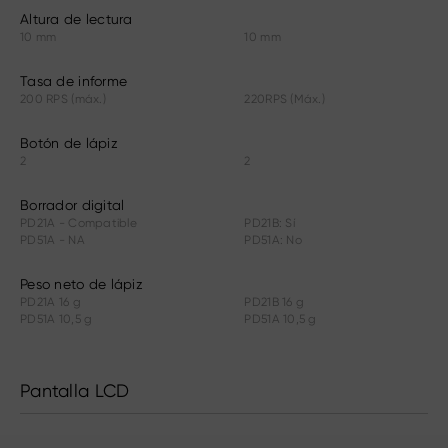
Altura de lectura
10 mm
10 mm
Tasa de informe
200 RPS (máx.)
220RPS (Máx.)
Botón de lápiz
2
2
Borrador digital
PD21A - Compatible
PD21B: Sí
PD51A - NA
PD51A: No
Peso neto de lápiz
PD21A 16 g
PD21B 16 g
PD51A 10,5 g
PD51A 10,5 g
Pantalla LCD