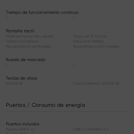
Tiempo de funcionamiento continuo
/
/
Pantalla táctil
Multitáctil para diez dedos
Toque de 10 Puntos
Cristal antirreflejos
Vidrio Anti-Reflejo
Recubrimiento antihuellas
Revestimiento Anti-Huellas
Rueda de marcado
/
/
Teclas de atajo
ACK05-B
Control Remoto (ACK05-B)
Puertos / Consumo de energía
Puertos incluidos
Puerto USB-C x 1
USB-C Completo x 2