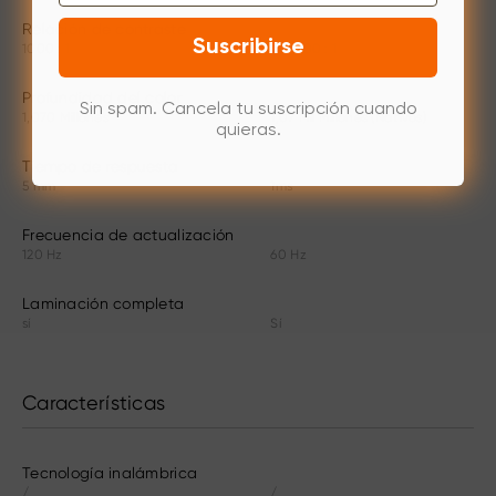
Relación de contraste
Suscribirse
1000 : 1
100000 : 1
Profundidad del color
Sin spam. Cancela tu suscripción cuando
1,070 Millones
1,07 Mil Millones (Nativos)
quieras.
Tiempo de respuesta
5 mm
1ms
Frecuencia de actualización
120 Hz
60 Hz
Laminación completa
sí
Sí
Características
Tecnología inalámbrica
/
/