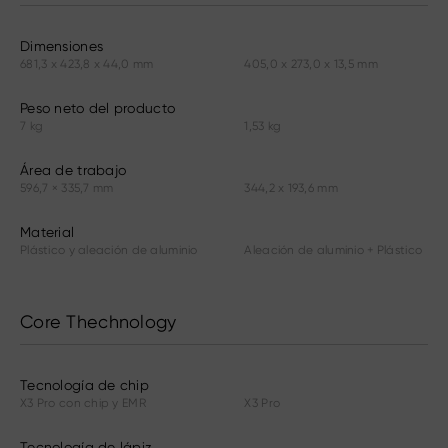
Dimensiones
681,3 x 423,8 x 44,0 mm
405,0 x 273,0 x 13,5 mm
Peso neto del producto
7 kg
1,53 kg
Área de trabajo
596,7 × 335,7 mm
344,2 x 193,6 mm
Material
Plástico y aleación de aluminio
Aleación de aluminio + Plástico
Core Thechnology
Tecnología de chip
X3 Pro con chip y EMR
X3 Pro
Tecnología de lápiz