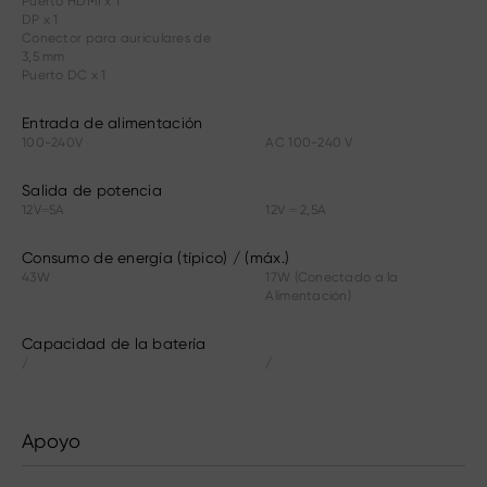
Puerto HDMI x 1
DP x 1
Conector para auriculares de
3,5 mm
Puerto DC x 1
Entrada de alimentación
100-240V
AC 100-240 V
Salida de potencia
12V⎓5A
12V ⎓ 2,5A
Consumo de energía (típico) / (máx.)
43W
17W (Conectado a la
Alimentación)
Capacidad de la batería
/
/
Apoyo