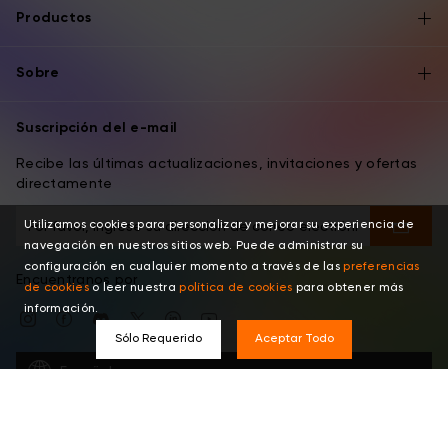
Productos
Sobre
Suscripción del e-mail
Recibe las últimas actualizaciones, invitaciones y ofertas
directamente
Utilizamos cookies para personalizar y mejorar su experiencia de
navegación en nuestros sitios web. Puede administrar su
configuración en cualquier momento a través de las
preferencias
Encuentranos por
de cookies
o leer nuestra
política de cookies
para obtener más
información.
Sólo Requerido
Aceptar Todo
Español
Copyright © 2026 XPPEN TECHNOLOGY CO. Todos los derechos