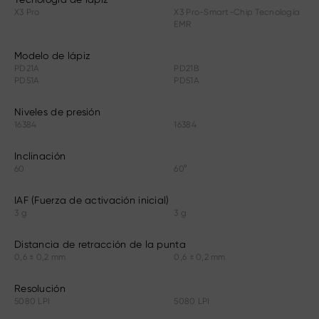
X3 Pro
X3 Pro-Smart-Chip Tecnología
EMR
Modelo de lápiz
PD21A
PD21B
PD51A
PD51A
Niveles de presión
16384
16384
Inclinación
60
60°
IAF (Fuerza de activación inicial)
3 g
3 g
Distancia de retracción de la punta
0,6 ± 0,2 mm
0,6 ± 0,2 mm
Resolución
5080 LPI
5080 LPI