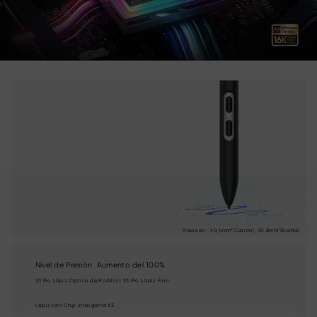
Precisión: ±0,4mm*(Centro), ±0,8mm*(Borde)
Nivel de Presión Aumento del 100%
X3 Pro Lápiz Óptico de Rodillo | X3 Pro Lápiz Fino
Lápiz con Chip Inteligente X3