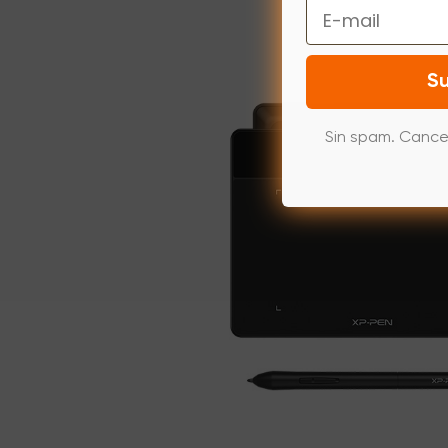
Email
Su
Sin spam. Cance