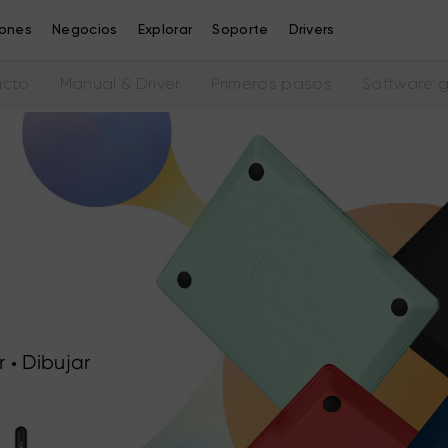
iones
Negocios
Explorar
Soporte
Drivers
ucto
Manual & Driver
Primeros pasos
Software g
r
Dibujar
●