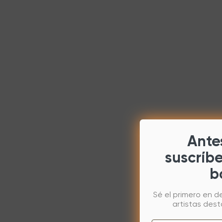
Antes
suscríb
b
Sé el primero en d
artistas des