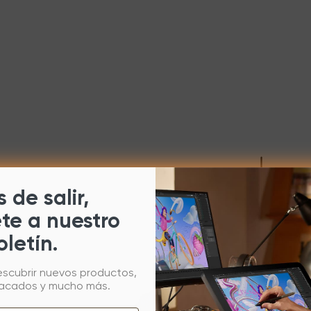
 de salir,
ete a nuestro
oletín.
escubrir nuevos productos,
tacados y mucho más.