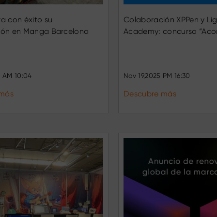
ra con éxito su
Colaboración XPPen y Li
ción en Manga Barcelona
Academy: concurso “Aco
talece su conexión con la
Navidad”
 creativa
 AM 10:04
Nov 19,2025 PM 16:30
 más
Descubre más