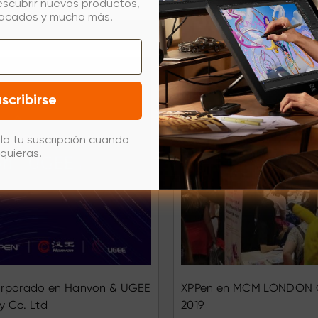
escubrir nuevos productos,
tacados y mucho más.
scribirse
la tu suscripción cuando
quieras.
orporado en Hanvon & UGEE
XPPen en MCM LONDON
y Co. Ltd
2019