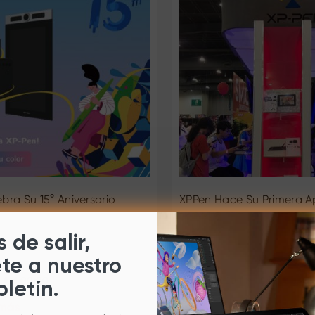
bra Su 15° Aniversario
XPPen Hace Su Primera A
La Mole
 de salir,
ete a nuestro
0 AM 00:00
Mar 28,2020 PM 18:05
oletín.
 más
Descubre más