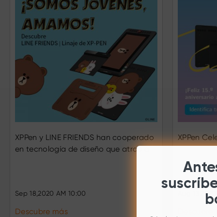
XPPen y LINE FRIENDS han cooperado
XPPen Cele
en tecnología de diseño que atrae a
la juventud de hoy en día.
Antes
suscríb
Sep 18,2020 AM 10:00
Aug 13,202
b
Descubre más
Descubre