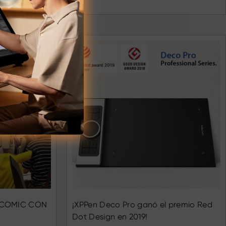
 COMIC CON
¡XPPen Deco Pro ganó el premio Red
Dot Design en 2019!