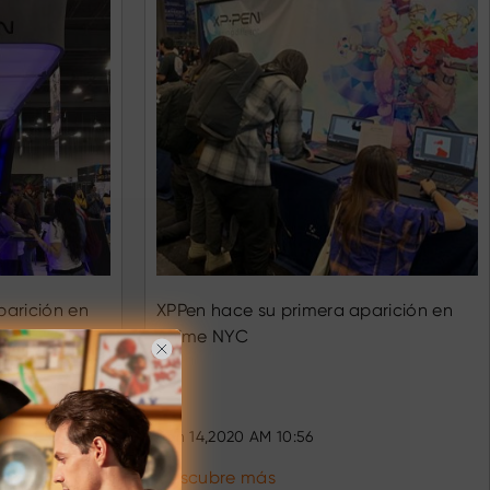
parición en
XPPen hace su primera aparición en
Anime NYC
Jan 14,2020 AM 10:56
Descubre más