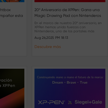
ghtbox
20º Aniversario de XPPen: Gana una
mpañar esta
Magic Drawing Pad con Nintenderos
En el marco de nuestro 20º aniversario, en
XPPen hemos unido fuerzas con
Nintenderos, uno de los portales más
influyentes de la comunidad gamer en
Aug 26,2025 PM 18:13
España, para lanzar una colaboración
única que durará todo un mes.
Descubre más