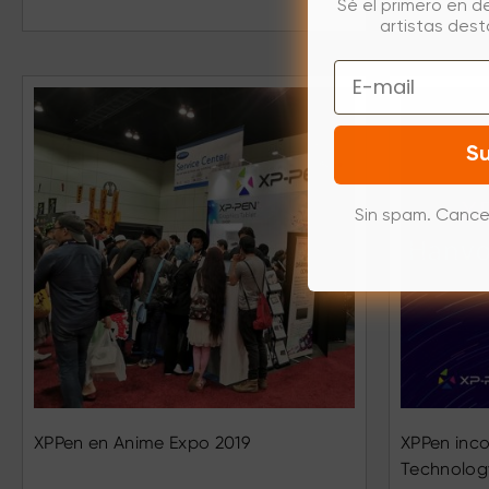
Sé el primero en d
artistas des
Email
Su
Sin spam. Cance
XPPen en Anime Expo 2019
XPPen inc
Technolog