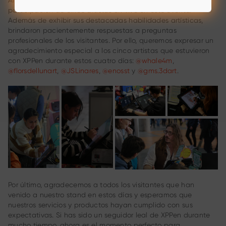
Al mismo tiempo, tenemos la gran suerte de contar con la
participación de cinco artistas en vivo en este evento.
Además de exhibir sus destacadas habilidades artísticas,
brindaron pacientemente respuestas a preguntas
profesionales de los visitantes. Por ello, queremos expresar un
agradecimiento especial a los cinco artistas que estuvieron
con XPPen durante estos cuatro días:
@whale4m
,
@florsdellunart
,
@JSLinares
,
@enosst
y
@gms.3dart
.
Por último, agradecemos a todos los visitantes que han
venido a nuestro stand en estos días y esperamos que
nuestros servicios y productos hayan cumplido con sus
expectativas. Si has sido un seguidor leal de XPPen durante
mucho tiempo, ahora es el momento perfecto para