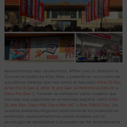
Aprovechando esta oportunidad, XPPen tuvo un stand en la
Zona en el pasillo de Artist Alley y presentó en vivo cuatro de
sus últimas tabletas que han salido al mercado:
Artist 22 Plus
,
Artist Pro 16 Gen 2
,
Artist 16 2nd Gen Le Petit Prince Edición
y
Deco Pro Gen 2
. También se exhibieron varios modelos que
han sido muy populares en el mercado español, como
Artist
10 2nd Gen
,
Deco MW,
Deco Mini 4&7
y
Star G960S Plus
. Los
usuarios presentes elogiaron positivamente los productos en
exhibición, especialmente los nuevos modelos con la
tecnología de sensibilidad a la presión de 16k recientemente