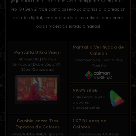
¡Equipada con el lápiz con Chip Inteligente X3 Pro, Artist
Pro 19 (Gen 2)
trae cambios revolucionarios a la creación
de arte digital,
empoderando a los artistas para crear
obras maestras extraordinarias!
Pantalla Verificada
de
Pantalla Ultra Visión
Calman
4K Pantalla | Calman
Desempeño de Color a Nivel
Verificada |
Doble Lápiz 16K |
Maestro
Súper Comodidad
99.8% sRGB
Dale rienda suelta
a colores
impresionantes
Cambia entre Tres
1,07 Billones de
Espacios de Colores
Colores
sRGB/Adobe RGB/Display P3
Posibilidades Artísticas