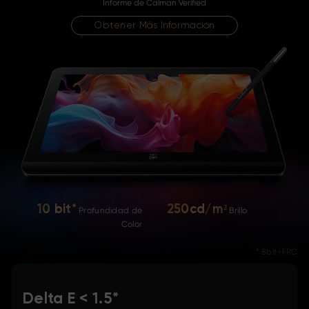
Informe de Calman Verified
Obtener Más Información
10 bit*
250cd/m²
Profundidad de
Brillo
Color
* 8bit+FRC
Delta E < 1.5*