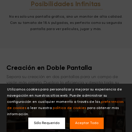
Una Pantalla,
Posibilidades Infinitas
No es solo una pantalla gráfica, sino un monitor de alta calidad.
Con su tamaño de 18.4 pulgadas, es perfecto como su segunda
pantalla para ver películas, jugar y más.
Creación en Doble Pantalla
Separa su creación en dos pantallas para un campo de
visión más amplio. Duplica la eficiencia y desata toda su
Utilizamos cookies para personalizar y mejorar su experiencia de
creatividad.
navegación en nuestros sitios web. Puede administrar su
configuración en cualquier momento a través de las
preferencias
de cookies
o leer nuestra
política de cookies
para obtener más
información.
Sólo Requerido
Aceptar Todo