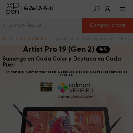
Comprar ahora
Artist Pro 19 (Gen 2)
Detalle del producto
Especificaciones del producto
Manual
Artist Pro 19 (Gen 2)
4K
Sumerge en Cada Color y Destaca en Cada
Píxel
4K Pantalla | Calman Verificada | Doble Lápiz de serie X3 Pro | 16K Niveles de
Presión
*Calman Verified Display