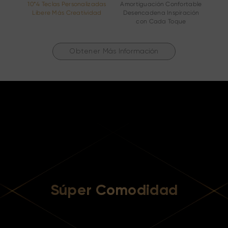
10*4 Teclas Personalizadas
Amortiguación Confortable
Libere Más Creatividad
Desencadena Inspiración
con Cada Toque
Obtener Más Información
Súper Comodidad