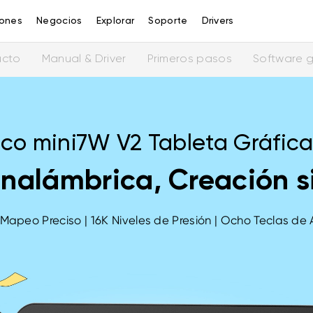
iones
Negocios
Explorar
Soporte
Drivers
ucto
Manual & Driver
Primeros pasos
Software g
co mini7W V2 Tableta Gráfic
nalámbrica, Creación s
| Mapeo Preciso | 16K Niveles de Presión | Ocho Teclas d