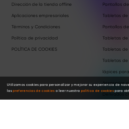
Dirección de la tienda offline
Pantallas de 
Aplicaciones empresariales
Tabletas de 
Términos y Condiciones
Pantallas de 
Política de privacidad
Tabletas de
POLÍTICA DE COOKIES
Tabletas de
Tabletas de
lápices para
Accesorios p
Utilizamos cookies para personalizar y mejorar su experiencia de nav
las
preferencias de cookies
o leer nuestra
política de cookies
para obt
Derivados c
Copyright © 2026 XPPEN TECHNOLOGY CO. Todos los derechos res