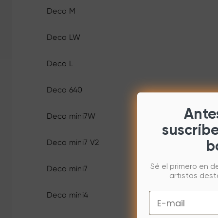
Deco M
Deco LW
Deco L
Deco 640
Antes
Deco mini7W
suscríb
Deco mini7 V2
b
Sé el primero en d
Deco mini7
artistas des
Deco mini4
Email