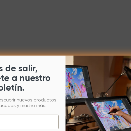
 de salir,
ete a nuestro
oletín.
escubrir nuevos productos,
tacados y mucho más.