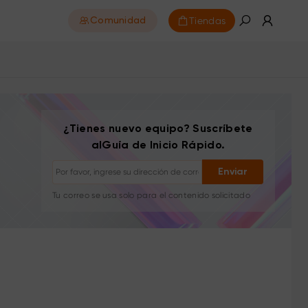
Tiendas
Comunidad
Darse de baja: con un clic en cualquier momento
Tutoriales de dibujo
Consejos y solución de problemas
¿Tienes nuevo equipo? Suscríbete
Nuevos lanzamientos y ofertas
alGuía de Inicio Rápido.
Historias de artistas e inspiración
1–2 correos/mes, nunca spam
Enviar
Tu correo se usa solo para el contenido solicitado
Darse de baja: con un clic en cualquier momento
Tutoriales de dibujo