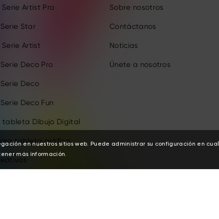
Serie Artist Pro
Sobre nosotros
Serie Star
Contáctanos
Serie Artist
Noticias
 Serie Deco Pro
Únete a nosotros
 Serie Deco
 Serie Deco Fun
 tableta Dibujo Digital
ara tableta gráfica
egación en nuestros sitios web. Puede administrar su configuración en cu
ener más información.
reativos
ervados.