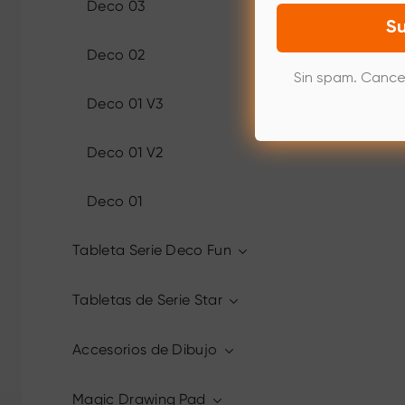
Deco 03
Su
Deco 02
Sin spam. Cance
Deco 01 V3
Deco 01 V2
Deco 01
Tableta Serie Deco Fun
Tabletas de Serie Star
Accesorios de Dibujo
Magic Drawing Pad