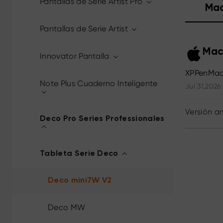
Pantallas de Serie Artist Pro
Ma
Pantallas de Serie Artist
Mac
Innovator Pantalla
XPPenMac
Note Plus Cuaderno Inteligente
Jul 31,2026
Versión an
Deco Pro Series Professionales
Tableta Serie Deco
Deco mini7W V2
Deco MW