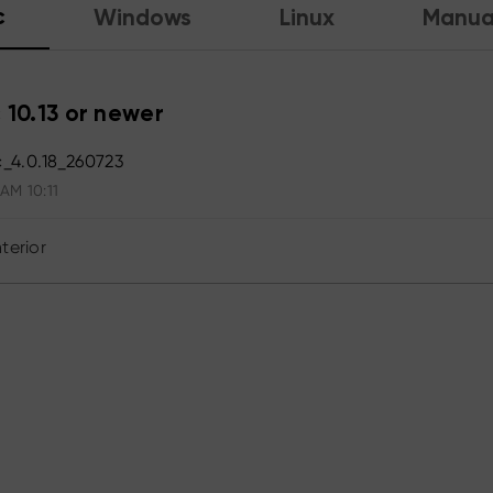
c
Windows
Linux
Manua
 10.13 or newer
_4.0.18_260723
 AM 10:11
terior