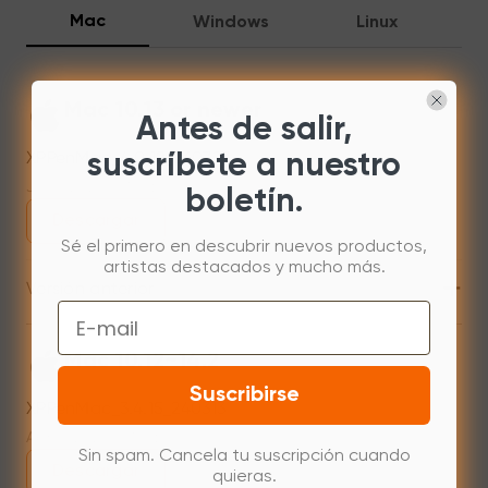
Mac
Windows
Linux
Mac 10.13 or newer
Antes de salir,
XPPenMac_4.0.18_260723
suscríbete a nuestro
Jul 31,2026 AM 10:11
boletín.
Descargar
Sé el primero en descubrir nuevos productos,
artistas destacados y mucho más.
+
Versión anterior
Email
Mac 10.12~14.2
Suscribirse
XPPenMac_3.4.15_240313
Apr 15,2024 PM 18:05
Sin spam. Cancela tu suscripción cuando
Descargar
quieras.