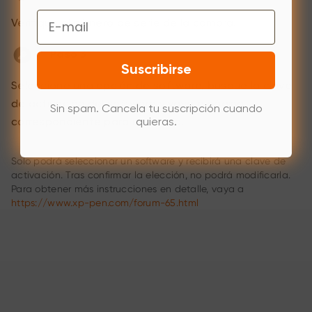
Email
Verifique el número de serie de la compra.
Paso 3
Suscribirse
Seleccione una opción de software, busque la clave
de activación del software y vaya a página
Sin spam. Cancela tu suscripción cuando
quieras.
correspondiente para instalarlo.
Solo podrá seleccionar un software y recibirá una clave de
activación. Tras confirmar la elección, no podrá modificarla.
Para obtener más instrucciones en detalle, vaya a
https://www.xp-pen.com/forum-65.html