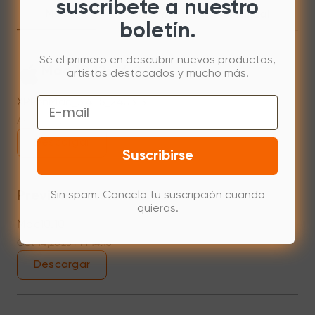
suscríbete a nuestro
Mac
Windows
Manual
boletín.
Sé el primero en descubrir nuevos productos,
Mac 10.12~14.2
artistas destacados y mucho más.
Email
XPPenMac_3.4.15_240313
Apr 15,2024 PM 18:05
Descargar
Suscribirse
Previous versions
Sin spam. Cancela tu suscripción cuando
quieras.
Mac10.10
Oct 14,2023 PM 14:16
Descargar