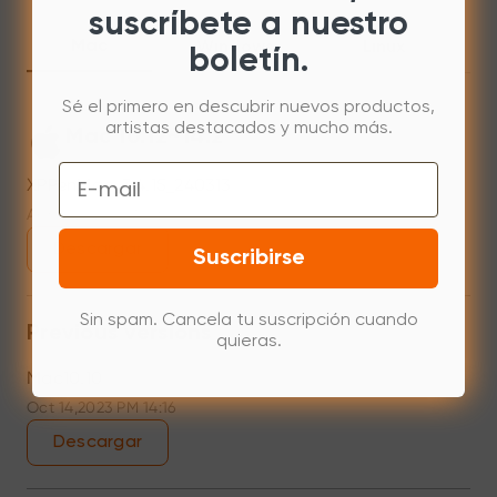
suscríbete a nuestro
Mac
Windows
Linux
boletín.
Sé el primero en descubrir nuevos productos,
artistas destacados y mucho más.
Mac 10.12~14.2
Email
XPPenMac_3.4.15_240313
Apr 15,2024 PM 18:05
Descargar
Suscribirse
Sin spam. Cancela tu suscripción cuando
Previous versions
quieras.
Mac10.10
Oct 14,2023 PM 14:16
Descargar