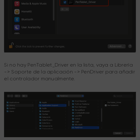
Si no hay PenTablet_Driver en la lista, vaya a Librería
-> Soporte de la aplicación -> PenDriver para añadir
el controlador manualmente.