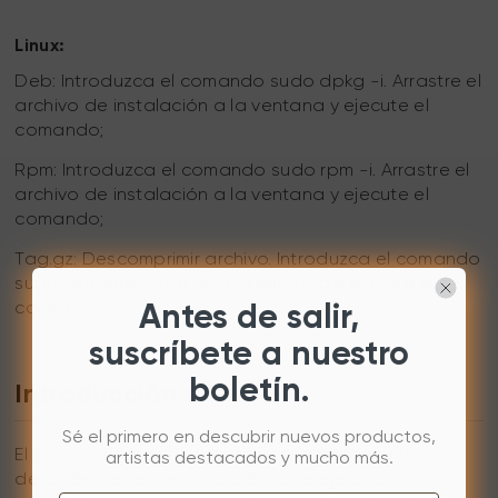
Linux:
Deb: Introduzca el comando sudo dpkg -i. Arrastre el
archivo de instalación a la ventana y ejecute el
comando;
Rpm: Introduzca el comando sudo rpm -i. Arrastre el
archivo de instalación a la ventana y ejecute el
comando;
Tag.gz: Descomprimir archivo. Introduzca el comando
sudo. Arrastre install.sh a la ventana y ejecute el
comando.
Antes de salir,
suscríbete a nuestro
boletín.
Introducción al Driver
Sé el primero en descubrir nuevos productos,
El controlador se ejecutará automáticamente
artistas destacados y mucho más.
después de ser instalado. Si no se ejecuta