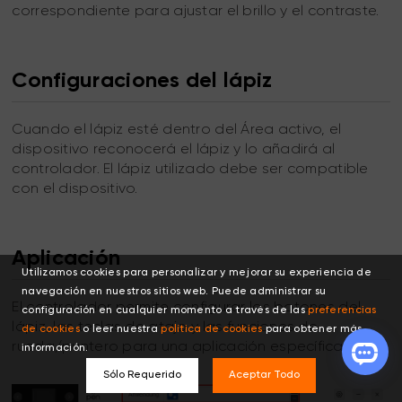
correspondiente para ajustar el brillo y el contraste.
Configuraciones del lápiz
Cuando el lápiz esté dentro del Área activo, el
dispositivo reconocerá el lápiz y lo añadirá al
controlador. El lápiz utilizado debe ser compatible
con el dispositivo.
Aplicación
Utilizamos cookies para personalizar y mejorar su experiencia de
navegación en nuestros sitios web. Puede administrar su
El controlador permite configurar los botones del
configuración en cualquier momento a través de las
preferencias
lápiz, las teclas de atajo y las funciones de
de cookies
o leer nuestra
política de cookies
para obtener más
rueda/puntero para una aplicación específica.
información.
Sólo Requerido
Aceptar Todo