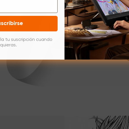
scribirse
la tu suscripción cuando
quieras.