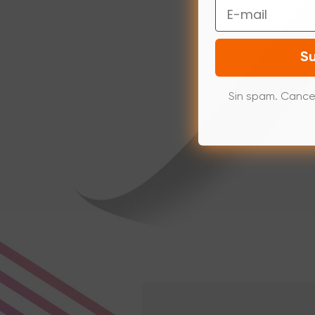
Email
Su
Sin spam. Cance