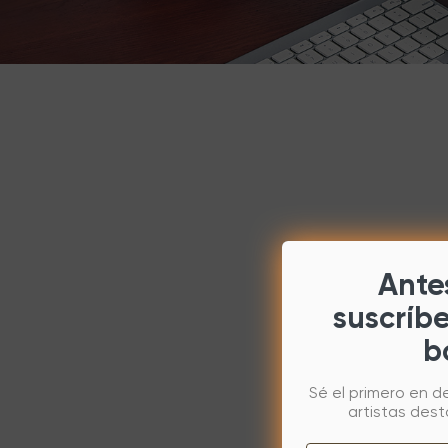
Antes
suscríb
b
Sé el primero en d
artistas des