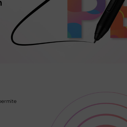
n
 permite