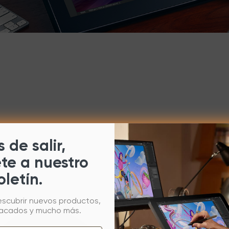
 de salir,
ete a nuestro
oletín.
escubrir nuevos productos,
tacados y mucho más.