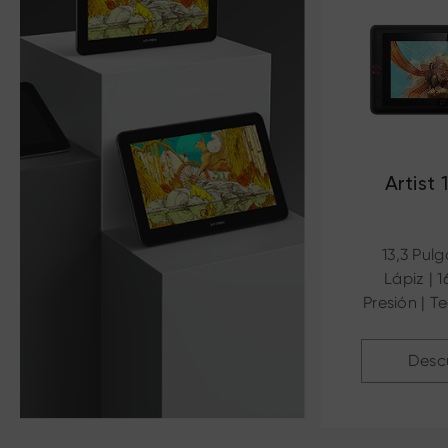
Artist 
13,3 Pulg
Lápiz | 1
Presión | T
Rápido c
Desc