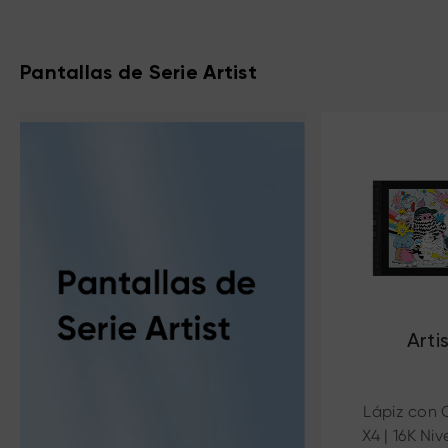
Pantallas de Serie Artist
Arti
Lápiz con C
X4 | 16K Niv