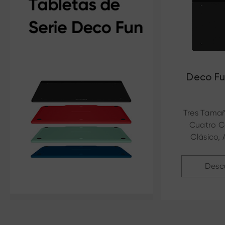
Deco Fun
Tres Tamañ
Cuatro C
Clásico, 
Verde Ma
C
Desc