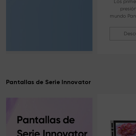
Los prime
presión
mundo Pant
de 22
Desc
Pantallas de Serie Innovator