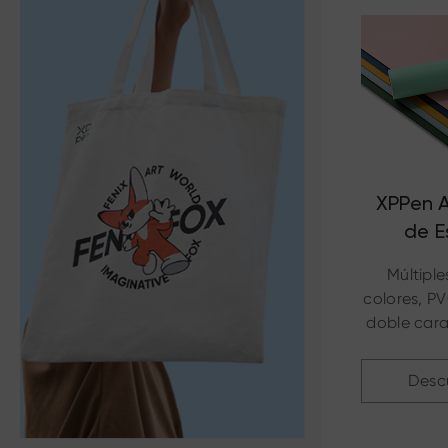
XPPen A
de E
Múltipl
colores, PV
doble car
y fácil
Desc