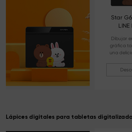
Star G6
LINE
Dibujar e
gráfica t
una delici
Desc
Lápices digitales para tabletas digitalizad