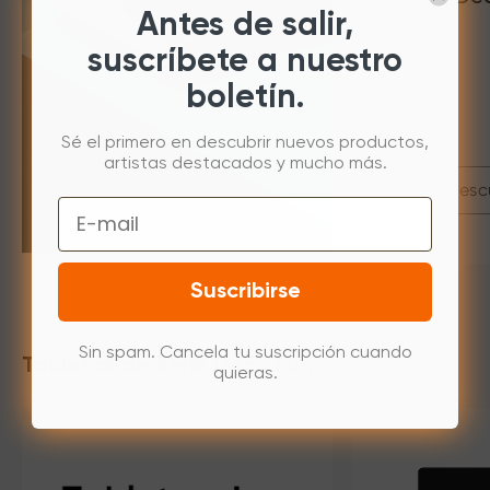
Antes de salir,
suscríbete a nuestro
boletín.
Sé el primero en descubrir nuevos productos,
artistas destacados y mucho más.
Desc
Email
Suscribirse
Sin spam. Cancela tu suscripción cuando
Tabletas de Serie Deco Fun
quieras.