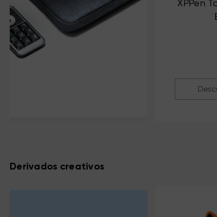
XPPen Ta
Desc
Derivados creativos