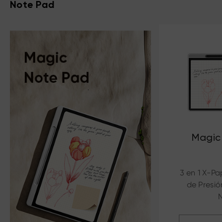
Note Pad
Magic
3 en 1 X-Pap
de Presió