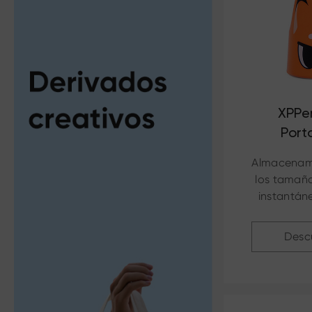
XPPen
Port
Almacenam
los tamañ
instantán
Desc