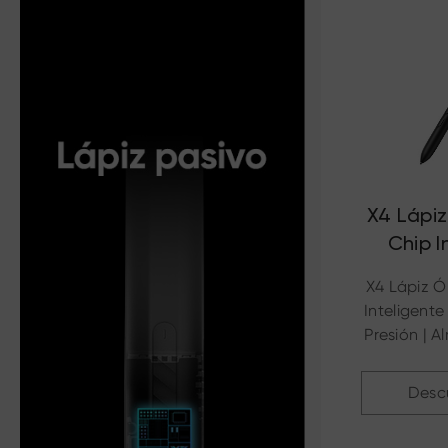
X4 Lápiz
Chip I
X4 Lápiz Ó
Inteligente
Presión | 
Ma
Desc