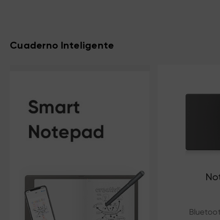
Cuaderno Inteligente
Not
Bluetoo