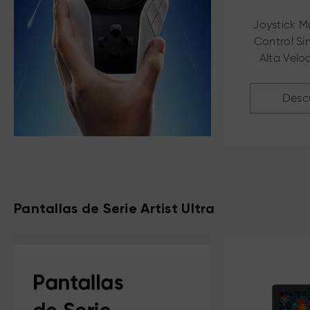
Joystick Mu
Control Sin
Alta Velo
Erg
Desc
Pantallas de Serie Artist Ultra