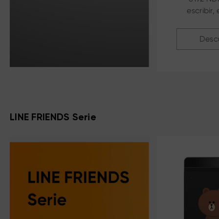
escribir,
notas, 
Doc
Desc
LINE FRIENDS Serie