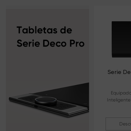
Serie De
Equipado
Inteligente
Niveles de 
Primeros
Desc