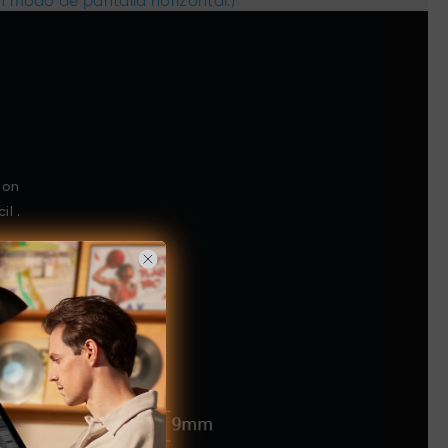
 modo de pantalla horizontal.)
Con
il .