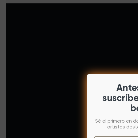
Antes
suscríb
b
Sé el primero en d
artistas des