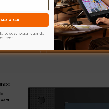
scribirse
la tu suscripción cuando
quieras.
unca
la,
 para