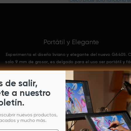
(Deco Draw solo funciona en
Portátil y Elegante
Experimenta el diseño liviano y elegante del nuevo G640S. 
solo 9 mm de grosor, es delgado para el uso ser portátil y fác
 de salir,
ete a nuestro
oletín.
escubrir nuevos productos,
tacados y mucho más.