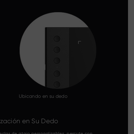
Ubicando en su dedo
ización en Su Dedo
eclas de atajo personalizables, percute con