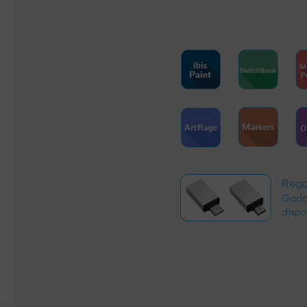
Rega
Gadg
dispo