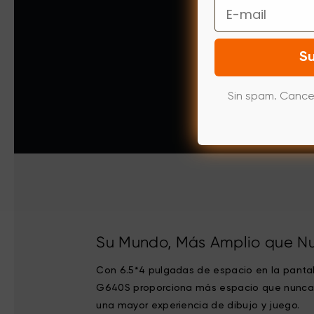
Email
Su
Sin spam. Cance
Su Mundo, Más Amplio que N
Con 6.5*4 pulgadas de espacio en la pantal
G640S proporciona más espacio que nunca
una mayor experiencia de dibujo y juego.