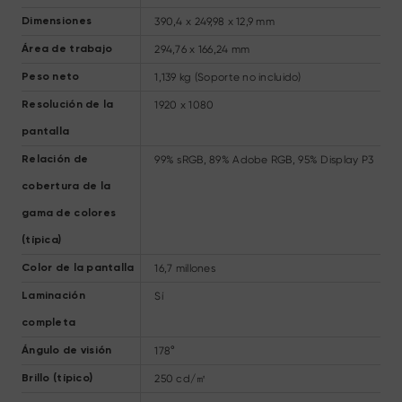
390,4 x 249,98 x 12,9 mm
Dimensiones
294,76 x 166,24 mm
Área de trabajo
1,139 kg (Soporte no incluido)
Peso neto
1920 x 1080
Resolución de la
pantalla
99% sRGB, 89% Adobe RGB, 95% Display P3
Relación de
cobertura de la
gama de colores
(típica)
16,7 millones
Color de la pantalla
Sí
Laminación
completa
178°
Ángulo de visión
250 cd/㎡
Brillo (típico)