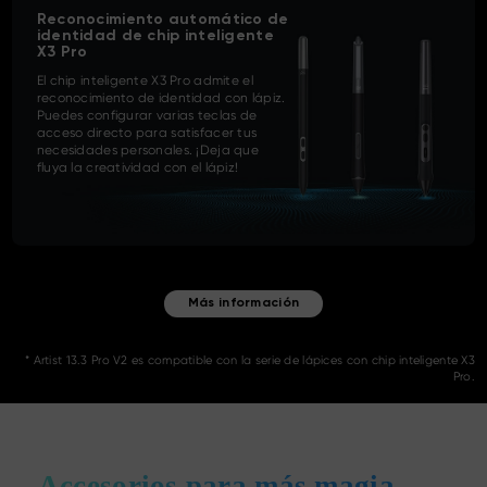
Reconocimiento automático de
identidad de chip inteligente
X3 Pro
El chip inteligente X3 Pro admite el
reconocimiento de identidad con lápiz.
Puedes configurar varias teclas de
acceso directo para satisfacer tus
necesidades personales. ¡Deja que
fluya la creatividad con el lápiz!
Más información
* Artist 13.3 Pro V2 es compatible con la serie de lápices con chip inteligente X3
Pro.
Accesorios para más magia