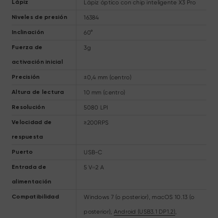
Lápiz óptico con chip inteligente X3 Pro
Lápiz
16384
Niveles de presión
60°
Inclinación
3g
Fuerza de
activación inicial
±0,4 mm (centro)
Precisión
10 mm (centro)
Altura de lectura
5080 LPI
Resolución
≥200RPS
Velocidad de
respuesta
USB-C
Puerto
5 V⎓2 A
Entrada de
alimentación
Windows 7 (o posterior), macOS 10.13 (o
Compatibilidad
posterior),
Android (USB3.1 DP1.2)
,