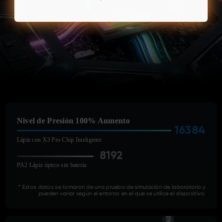
Nivel de Presión 100% Aumento
16384
Lápiz con X3 Pro Chip Inteligente
8192
PA2 Lápiz óptico sin batería
* Estos datos se tomaron de una prueba de simulación de laboratorio y
pueden variar según el entorno en el que se utilice el dispositivo.