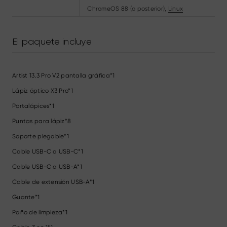
ChromeOS 88 (o posterior),
Linux
El paquete incluye
Artist 13.3 Pro V2 pantalla gráfica*1
Lápiz óptico X3 Pro*1
Portalápices*1
Puntas para lápiz*8
Soporte plegable*1
Cable USB-C a USB-C*1
Cable USB-C a USB-A*1
Cable de extensión USB-A*1
Guante*1
Paño de limpieza*1