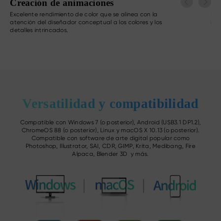
Fotografía y retoque fotográfico
D
Revive cada momento maravilloso con tu lápiz y tu
Las
imaginación.
del
mod
la 
Versatilidad y compatibilidad
Compatible con Windows 7 (o posterior), Android (USB3.1 DP1.2),
ChromeOS 88 (o posterior), Linux y macOS X 10.13 (o posterior).
Compatible con software de arte digital popular como
Photoshop, Illustrator, SAI, CDR, GIMP, Krita, Medibang, Fire
Alpaca, Blender 3D y más.