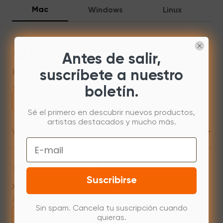
Mac
Windows
Linux
Mac 10.13 or newer
Antes de salir,
XPPenMac_4.0.18_260723
suscríbete a nuestro
Jul 31,2026 AM 10:11
boletín.
Descargar
Sé el primero en descubrir nuevos productos,
artistas destacados y mucho más.
+
Versión anterior
Email
Mac 10.12~14.2
Suscribirse
XPPenMac_4.0.0_231220
Apr 12,2024 PM 17:54
Sin spam. Cancela tu suscripción cuando
Descargar
quieras.