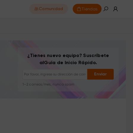
Tiendas
Comunidad
Darse de baja: con un clic en cualquier momento
Tutoriales de dibujo
¿Tienes nuevo equipo? Suscríbete
Consejos y solución de problemas
alGuía de Inicio Rápido.
Nuevos lanzamientos y ofertas
Historias de artistas e inspiración
Enviar
1–2 correos/mes, nunca spam
Tu correo se usa solo para el contenido solicitado
Darse de baja: con un clic en cualquier momento
Tutoriales de dibujo