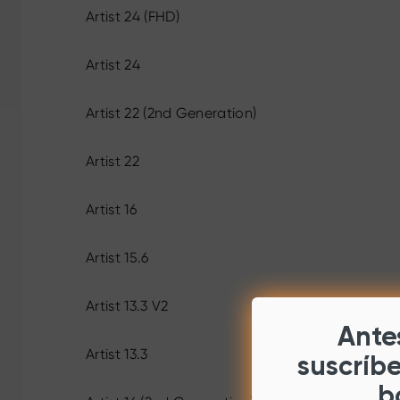
Artist 24 (FHD)
Artist 24
Artist 22 (2nd Generation)
Artist 22
Artist 16
Artist 15.6
Artist 13.3 V2
Antes
Artist 13.3
suscríb
b