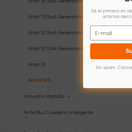
Artist 16 (2nd Generation)
Sé el primero en d
Artist 13 (2nd Generation)
artistas des
Email
Artist 12 (2nd Generation)
Artist 10 (2nd Generation)
Su
Artist 12
Sin spam. Cance
Artist 10S
Innovator Pantalla
Note Plus Cuaderno Inteligente