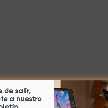
 de salir,
ete a nuestro
oletín.