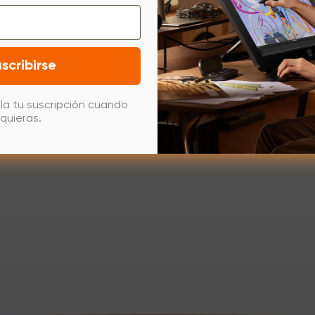
scribirse
la tu suscripción cuando
quieras.