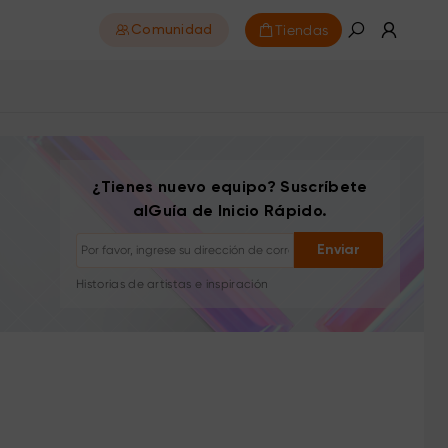
Tiendas
Comunidad
¿Tienes nuevo equipo? Suscríbete
Darse de baja: con un clic en cualquier momento
alGuía de Inicio Rápido.
Tutoriales de dibujo
Consejos y solución de problemas
Enviar
Nuevos lanzamientos y ofertas
Historias de artistas e inspiración
1–2 correos/mes, nunca spam
Tu correo se usa solo para el contenido solicitado
Darse de baja: con un clic en cualquier momento
Tutoriales de dibujo