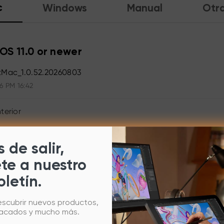
c
Windows
Manual
Otr
S 11.0 or newer
tMac_1.0.52.20260803
6 PM 16:42
terior
 de salir,
ete a nuestro
oletín.
escubrir nuevos productos,
tacados y mucho más.