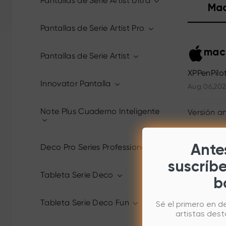
Pantallas de Serie Artist Ultra
Ma
Pantallas de Serie Artist Pro
macO
Pantallas de Serie Artist
XPPenPilo
Innovator Pantalla
Aug 06,202
Note Plus Cuaderno Inteligente
Versión an
Deco Pro Series Professionales
Antes
suscríb
Tableta Serie Deco
b
Tableta Serie Deco Fun
Sé el primero en d
artistas des