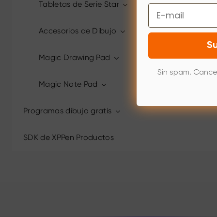
Tabletas de Serie Star
Email
Accesorios de Dibujo
Su
Magic Drawing Pad
Sin spam. Cance
Magic Note Pad
Programas dibujo gratis
SDK de XPPen Productos