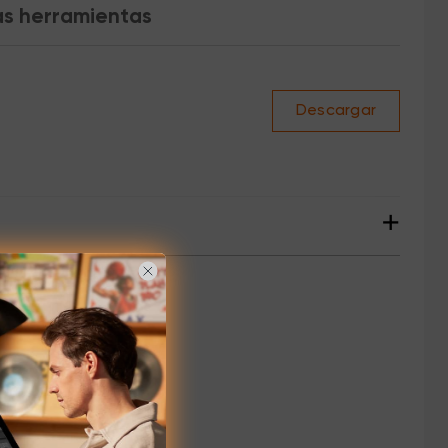
as herramientas
Descargar
+