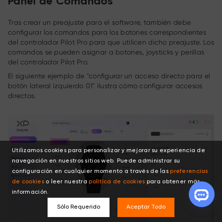
Panel de Comandos
Tras crear un preajuste para el software, también debe
configurar los comandos para los botones correspondientes
del controlador Pilot Pro para que utilicen dicho preajuste. Los
comandos se pueden asignar a botones, joysticks y perillas
del controlador Pilot Pro.
El siguiente ejemplo de "configurar un acceso directo para el
botón lateral izquierdo 01" ilustra cómo configurar accesos
directos.
Utilizamos cookies para personalizar y mejorar su experiencia de
navegación en nuestros sitios web. Puede administrar su
configuración en cualquier momento a través de las
preferencias
de cookies
o leer nuestra
política de cookies
para obtener más
información.
Sólo Requerido
Aceptar Todo