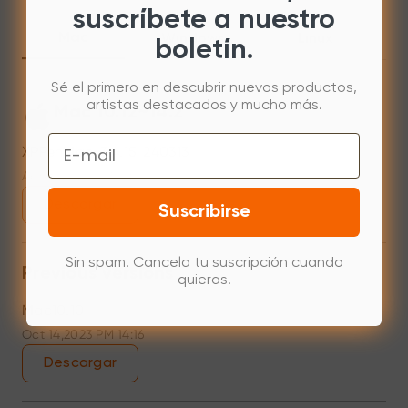
suscríbete a nuestro
Mac
Windows
Linux
boletín.
Sé el primero en descubrir nuevos productos,
artistas destacados y mucho más.
Mac 10.12~14.2
Email
XPPenMac_3.4.15_240313
Apr 15,2024 PM 18:05
Descargar
Suscribirse
Sin spam. Cancela tu suscripción cuando
Previous versions
quieras.
Mac10.10
Oct 14,2023 PM 14:16
Descargar