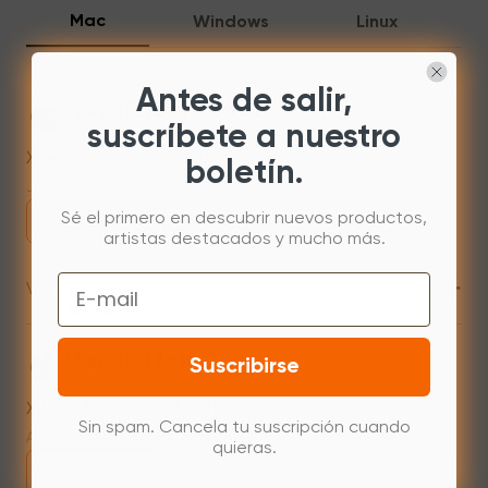
Mac
Windows
Linux
Antes de salir,
Mac 10.13 or newer
suscríbete a nuestro
XPPenMac_4.0.18_260723
boletín.
Jul 31,2026 AM 10:11
Sé el primero en descubrir nuevos productos,
Descargar
artistas destacados y mucho más.
+
Email
Versión anterior
Mac 10.12~14.2
Suscribirse
XPPenMac_3.4.15_240313
Sin spam. Cancela tu suscripción cuando
Apr 15,2024 PM 18:05
quieras.
Descargar