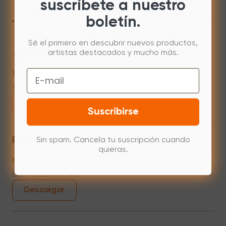
suscríbete a nuestro
Mac
Windows
Linux
boletín.
Sé el primero en descubrir nuevos productos,
Mac 10.12~14.2
artistas destacados y mucho más.
Email
XPPenMac_3.4.15_240313
Apr 15,2024 PM 18:05
Descargar
Suscribirse
Previous versions
Sin spam. Cancela tu suscripción cuando
quieras.
Mac10.10
Oct 14,2023 PM 14:16
Descargar