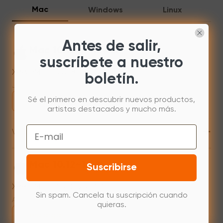
Mac
Windows
Linux
Antes de salir,
Mac 10.13 or newer
suscríbete a nuestro
XPPenMac_4.0.18_260723
boletín.
Jul 31,2026 AM 10:11
Sé el primero en descubrir nuevos productos,
Descargar
artistas destacados y mucho más.
+
Email
Versión anterior
Mac 10.12~14.2
Suscribirse
XPPenMac_3.4.15_240313
Sin spam. Cancela tu suscripción cuando
Apr 15,2024 PM 18:05
quieras.
Descargar