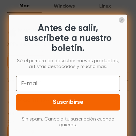
Mac
Windows
Linux
Antes de salir,
Mac 10.13 or newer
suscríbete a nuestro
XPPenMac_4.0.18_260723
boletín.
Jul 31,2026 AM 10:11
Sé el primero en descubrir nuevos productos,
Descargar
artistas destacados y mucho más.
+
Email
Versión anterior
Mac 10.12~14.2
Suscribirse
XPPenMac_3.4.15_240313
Sin spam. Cancela tu suscripción cuando
Apr 15,2024 PM 18:05
quieras.
Descargar