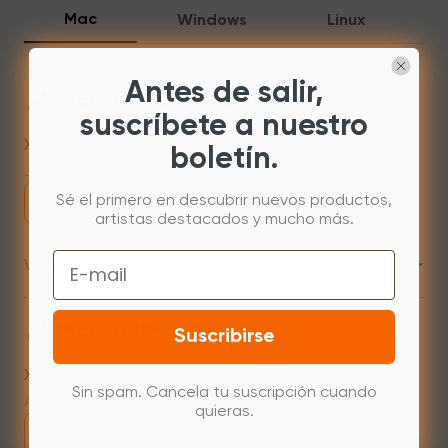
Mac
Windows
Linux
Antes de salir,
Mac 10.13 or newer
suscríbete a nuestro
XPPenMac_4.0.18_260723
boletín.
Jul 31,2026 AM 10:11
Sé el primero en descubrir nuevos productos,
Descargar
artistas destacados y mucho más.
+
Email
Versión anterior
Mac 10.12~14.2
Suscribirse
XPPenMac_3.4.15_240313
Sin spam. Cancela tu suscripción cuando
Apr 15,2024 PM 18:05
quieras.
Descargar