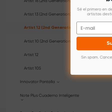
Artist 16 (2nd Generation)
Sé el primero en d
Artist 13 (2nd Generation)
artistas des
Email
Artist 12 (2nd Generation)
Artist 10 (2nd Generation)
Su
Artist 12
Sin spam. Cance
Artist 10S
Innovator Pantalla
Note Plus Cuaderno Inteligente