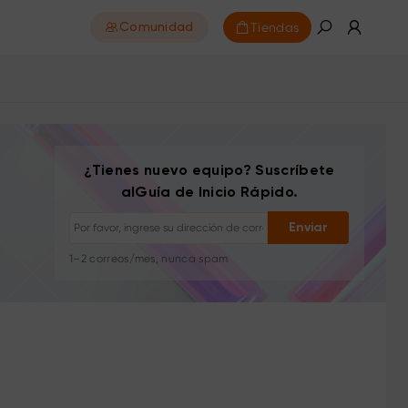
Tiendas
Comunidad
Darse de baja: con un clic en cualquier momento
¿Tienes nuevo equipo? Suscríbete
Tutoriales de dibujo
alGuía de Inicio Rápido.
Consejos y solución de problemas
Nuevos lanzamientos y ofertas
Enviar
Historias de artistas e inspiración
1–2 correos/mes, nunca spam
Tu correo se usa solo para el contenido solicitado
Darse de baja: con un clic en cualquier momento
Tutoriales de dibujo