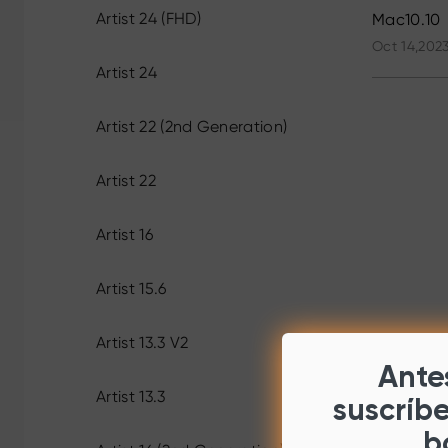
Artist 24 (FHD)
Mac10.10
Oct 14,2023
Artist 24
Artist 22 (2nd Generation)
Artist 22
Artist 16
Artist 15.6
Artist 13.3 V2
Antes
Artist 13.3
suscríb
b