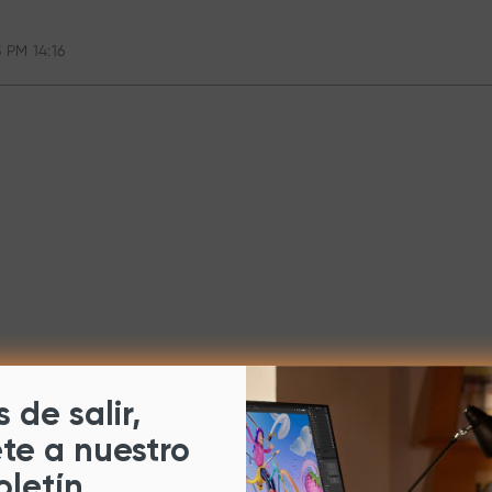
 PM 14:16
 de salir,
ete a nuestro
oletín.