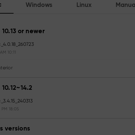
c
Windows
Linux
Manua
 10.13 or newer
_4.0.18_260723
 AM 10:11
terior
 10.12~14.2
3.4.15_240313
4 PM 18:05
s versions