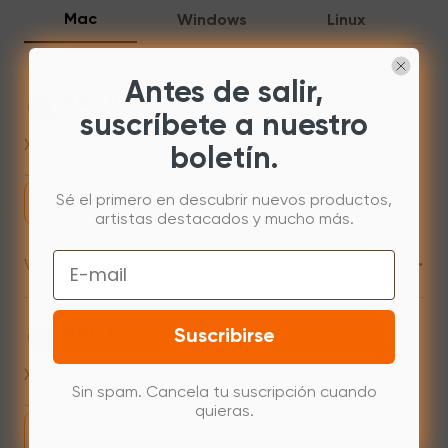
Mac
Windows
Linux
Antes de salir,
Mac 10.13 or newer
suscríbete a nuestro
XPPenMac_4.0.18_260723
boletín.
Jul 31,2026 AM 10:11
Sé el primero en descubrir nuevos productos,
Descargar
artistas destacados y mucho más.
+
Email
Versión anterior
Mac 10.12~14.2
Suscribirse
XPPenMac_3.4.14_240125
Sin spam. Cancela tu suscripción cuando
Jan 25,2024 PM 17:41
quieras.
Descargar