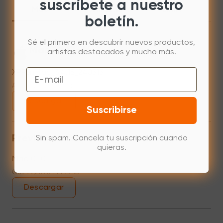
suscríbete a nuestro
Mac
Windows
Linux
boletín.
Sé el primero en descubrir nuevos productos,
Mac 10.12~14.2
artistas destacados y mucho más.
Email
XPPenMac_3.4.15_240313
Apr 15,2024 PM 18:05
Descargar
Suscribirse
Previous versions
Sin spam. Cancela tu suscripción cuando
quieras.
Mac10.10
Oct 14,2023 PM 14:16
Descargar