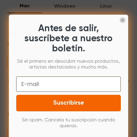
Mac
Windows
Linux
Antes de salir,
Mac 10.13 or newer
suscríbete a nuestro
XPPenMac_4.0.18_260723
boletín.
Jul 31,2026 AM 10:11
Sé el primero en descubrir nuevos productos,
Descargar
artistas destacados y mucho más.
+
Email
Versión anterior
Mac 10.12~14.2
Suscribirse
XPPenMac_3.4.15_240313
Sin spam. Cancela tu suscripción cuando
Apr 15,2024 PM 18:05
quieras.
Descargar