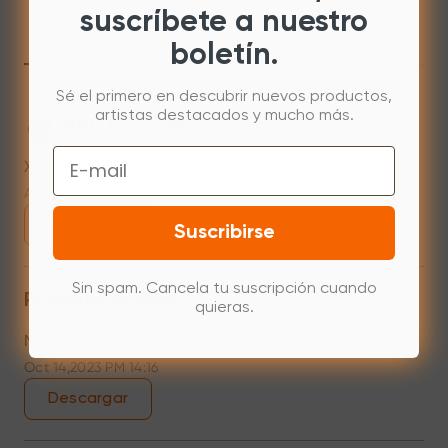
suscríbete a nuestro
Mac
Windows
Linux
boletín.
Sé el primero en descubrir nuevos productos,
artistas destacados y mucho más.
Mac 10.12~14.2
Email
XPPenMac_3.4.15_240313
Apr 15,2024 PM 18:05
Descargar
Suscribirse
Sin spam. Cancela tu suscripción cuando
Previous versions
quieras.
Mac10.10
Oct 14,2023 PM 14:16
Descargar