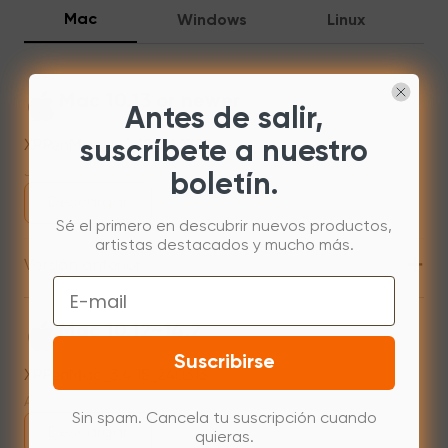
Mac
Windows
Linux
Mac 10.13 or newer
Antes de salir,
XPPenMac_4.0.18_260723
suscríbete a nuestro
Jul 31,2026 AM 10:11
boletín.
Descargar
Sé el primero en descubrir nuevos productos,
artistas destacados y mucho más.
+
Versión anterior
Email
Mac 10.12~14.2
Suscribirse
XPPenMac_3.4.15_240313
Apr 15,2024 PM 18:05
Sin spam. Cancela tu suscripción cuando
Descargar
quieras.