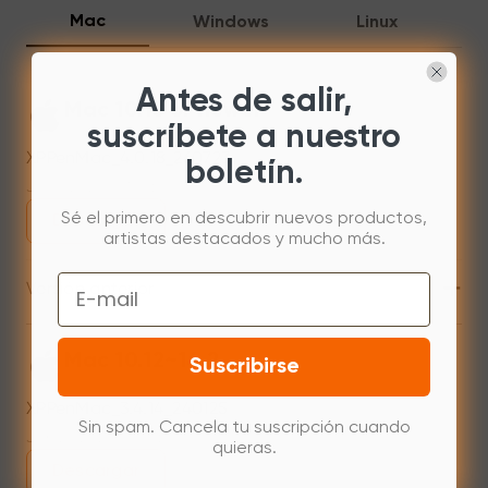
Mac
Windows
Linux
Antes de salir,
Mac 10.13 or newer
suscríbete a nuestro
XPPenMac_4.0.18_260723
boletín.
Jul 31,2026 AM 10:11
Sé el primero en descubrir nuevos productos,
Descargar
artistas destacados y mucho más.
+
Email
Versión anterior
Mac 10.12~14.2
Suscribirse
XPPenMac_3.4.14_240125
Sin spam. Cancela tu suscripción cuando
Jan 25,2024 PM 17:41
quieras.
Descargar