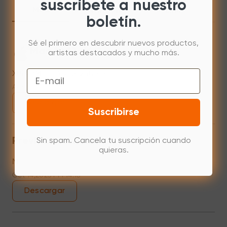
suscríbete a nuestro
Mac
Windows
Linux
boletín.
Sé el primero en descubrir nuevos productos,
Mac 10.12~14.2
artistas destacados y mucho más.
Email
XPPenMac_3.4.15_240313
Apr 15,2024 PM 18:05
Descargar
Suscribirse
Previous versions
Sin spam. Cancela tu suscripción cuando
quieras.
Mac10.10
Oct 14,2023 PM 14:16
Descargar