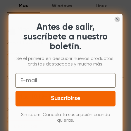
Mac
Windows
Linux
Antes de salir,
Mac 10.13 or newer
suscríbete a nuestro
XPPenMac_4.0.18_260723
boletín.
Jul 31,2026 AM 10:11
Sé el primero en descubrir nuevos productos,
Descargar
artistas destacados y mucho más.
+
Email
Versión anterior
Mac 10.12~14.2
Suscribirse
XPPenMac_3.4.15_240313
Sin spam. Cancela tu suscripción cuando
Apr 15,2024 PM 18:05
quieras.
Descargar