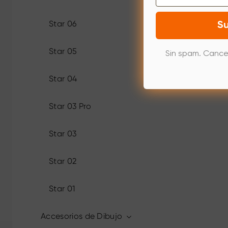
Star 06
Su
Star 05
Sin spam. Cance
Star 04
Star 03 Pro
Star 03
Star 02
Star 01
Accesorios de Dibujo