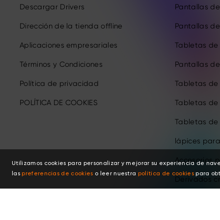
Descargar Drivers
Pantallas de 
Dirección de la tienda offline
Pantallas de 
Aplicaciones empresariales
Tabletas de 
Términos y Condiciones
Pantallas de 
Política de privacidad
Tabletas de
POLÍTICA DE COOKIES
Tabletas de
Tabletas de
lápices para
Accesorios p
Utilizamos cookies para personalizar y mejorar su experiencia de nav
las
preferencias de cookies
o leer nuestra
política de cookies
para obt
Derivados c