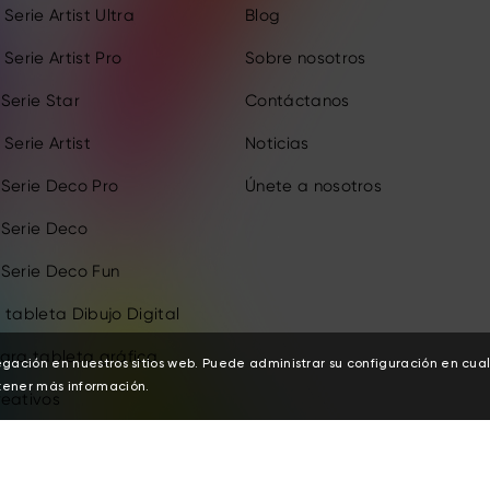
Serie Artist Ultra
Blog
Serie Artist Pro
Sobre nosotros
Serie Star
Contáctanos
Serie Artist
Noticias
 Serie Deco Pro
Únete a nosotros
 Serie Deco
 Serie Deco Fun
 tableta Dibujo Digital
ara tableta gráfica
egación en nuestros sitios web. Puede administrar su configuración en cu
ener más información.
reativos