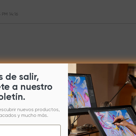
 PM 14:16
 de salir,
ete a nuestro
oletín.
escubrir nuevos productos,
tacados y mucho más.