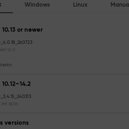
c
Windows
Linux
Manua
 10.13 or newer
_4.0.18_260723
 AM 10:11
terior
 10.12~14.2
3.4.15_240313
4 PM 18:05
s versions