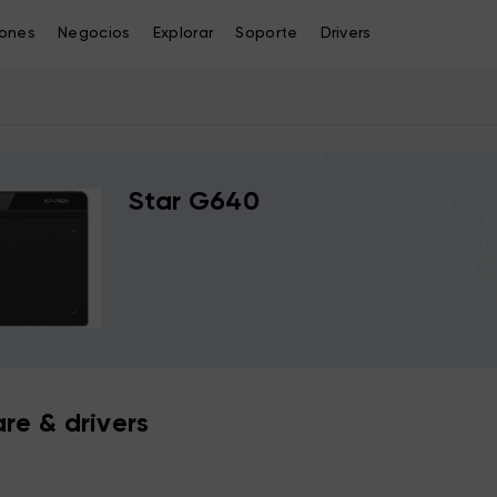
iones
Negocios
Explorar
Soporte
Drivers
Star G640
re & drivers