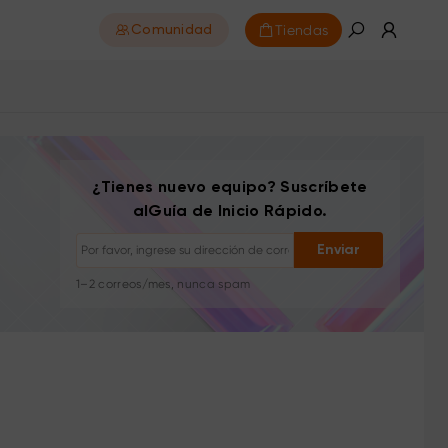
Tiendas
Comunidad
Darse de baja: con un clic en cualquier momento
Tutoriales de dibujo
¿Tienes nuevo equipo? Suscríbete
Consejos y solución de problemas
alGuía de Inicio Rápido.
Nuevos lanzamientos y ofertas
Historias de artistas e inspiración
Enviar
1–2 correos/mes, nunca spam
Tu correo se usa solo para el contenido solicitado
Darse de baja: con un clic en cualquier momento
Tutoriales de dibujo