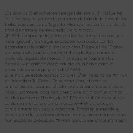
Los últimos 15 años fueron testigos de cómo XP-PEN se ha
2020 marca el 15° aniversario de XP-PEN, una de las marcas
fortalecido y un grupo de personas detrás de la escena ha
líderes mundiales de productos de arte digital que goza
trabajado duro para lograrlo. Mirando hacia atrás en los 15
de una enorme fama. Hace quince años, en 2002, la marca
años de historia de desarrollo de la marca,
XP-PEN se fundó en Japón y comenzó a desarrollar
XP-PEN siempre ha insistido en diseñar productos con una
productos de tabletas gráficas, abriendo un capítulo en
visión global y entregar productos fabricados con los
una nueva industria. Basándose en tecnologías digitales
estándares de calidad más estrictos. Después de 15 años
avanzadas, XP-PEN se ha desarrollado desde la oscuridad
de desarrollo y actualización del producto, creamos un
hasta la reputación mundial, y sus productos han llegado a
profundo legado de marca. Y nuestro enfoque en los
más de 100 países y regiones de todo el mundo, ayudando
detalles y la calidad del producto es la clave para la
a la generación más joven a cumplir sus sueños creativos y
prosperidad a largo plazo de XP-PEN.
hacer un futuro con infinitas posibilidades.
El tema que establecimos para el 15° aniversario de XP-PEN
es "Identifica Tu Color". En nuestra vida, el color es
omnipresente. Usamos el color para crear efectos visuales
ricos y usamos el color como lenguaje para comunicarnos
con las personas. El color de XP-PEN es azul. Representa la
confianza y el coraje de la marca XP-PEN para seguir
comprometidos y seguir adelante. También enciende el
coraje para los profesionales del arte y los entusiastas que
han usado los productos XP-PEN para crear un futuro mejor.