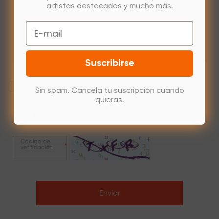
artistas destacados y mucho más.
Email
Suscribirse
Entiendo y acepto el uso y la transferencia de mi
Sin spam. Cancela tu suscripción cuando
información personal por XPPen de acuerdo con
quieras.
la política de privacidad
y
las condiciones de uso
de XPPen.
Código de
*
verificación
Enviar