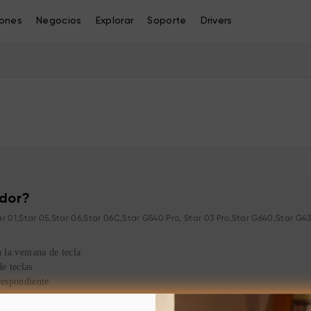
iones
Negocios
Explorar
Soporte
Drivers
ador?
ar 01,Star 05,Star 06,Star 06C,Star G540 Pro, Star 03 Pro,Star G640,Star 
 la ventana de tecla
e teclas
espondiente
ión
da del lápiz. Cada vez que la presiona, aparece abajo de la pantalla el
estad