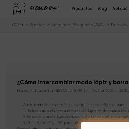
Productos
Blog
Aplicac
XPPen
>
Soporte
>
Preguntas frecuentes (FAQ)
>
Detalles
¿Cómo intercambiar modo lápiz y borr
Modelo Aplicable:Star G540,Star G430,Star 04,Star 03,Star 02,St
Abrir icono de driver y
ha
ga
las siguientes
configur
aciones
en
1.
Selecciona tecla
preestablecid
a
del
lápiz
en
denominaci
ón
d
2.
Selecciona
modo
lápiz
/
borrador bajo función de mouse
corr
3.
Clic
“A
plica
r”
y
“S
í
”
para salir de la ventana de configurac
Después abre el software de pintura y presiona la tecla configura