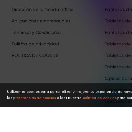
Dirección de la tienda offline
Pantallas de 
Aplicaciones empresariales
Tabletas de 
Términos y Condiciones
Pantallas de 
Política de privacidad
Tabletas de
POLÍTICA DE COOKIES
Tabletas de
Tabletas de
lápices para
Accesorios p
Utilizamos cookies para personalizar y mejorar su experiencia de nav
las
preferencias de cookies
o leer nuestra
política de cookies
para obt
Derivados c