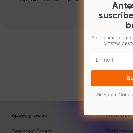
Antes
suscríb
b
Sé el primero en d
artistas des
Email
Su
Sin spam. Cance
Apoyo y ayuda
Productos
Descargar Drivers
Pantallas de 