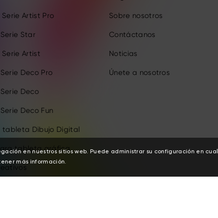
Serie Artist Pro
Sobre nosotros
Serie Star
Contáctanos
Serie Artist
Noticias
 Serie Deco Pro
Únete a nosotros
 Serie Deco
 Serie Deco Fun
 tableta Dibujo Digital
ara tableta gráfica
egación en nuestros sitios web. Puede administrar su configuración en cu
ener más información.
reativos