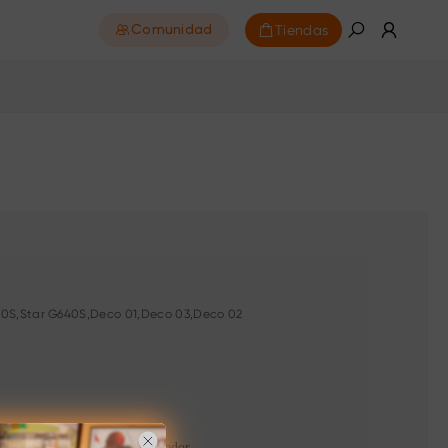
Tiendas
Comunidad
G430S,Star G640S,Deco 01,Deco 03,Deco 02
o
actual de
l modo
lápiz
/borrador.