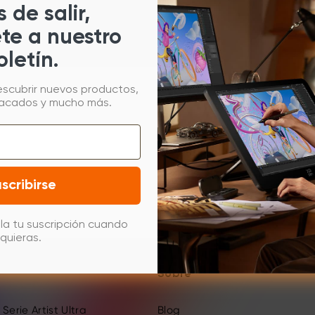
 de salir,
ete a nuestro
oletín.
escubrir nuevos productos,
tacados y mucho más.
scribirse
la tu suscripción cuando
quieras.
Sobre
Serie Artist Ultra
Blog