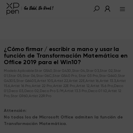
¿Cómo firmar / escribir a mano y usar la
función de Transformación Matemática en
Office 2019 para el Win10?
Modelo Aplicable:Star G540,Star G430,Star 04,Star 03,Star 02,Star
01,Star 05,Star 06,Star 06C,Star G540 Pro, Star 03 Pro,Star G640,Star
G430S,Star G640S,Artist 10S,Artist 22,Artist 22E,Artist 16,Artist 13.3,Artist
15.6,Artist 16 Pro,Artist 22 Pro,Artist 22E Pro,Artist 12,Artist 15.6 Pro,Deco
01,Deco 03,Deco 02,Deco Pro S/M,Artist 13.3 Pro,Deco 01 V2,Artist 12
Pro,Star G960,Artist 22R Pro
Attención:
No todos los de Microsoft Office admiten la función de
Transformación Matemática.