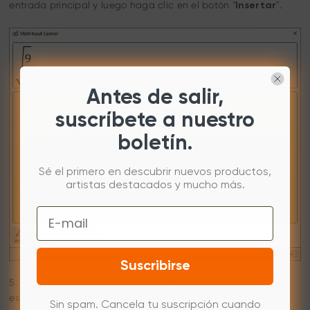
entrada principal y luego haga clic en el botón "
".
Insertar
Antes de salir,
suscríbete a nuestro
boletín.
Sé el primero en descubrir nuevos productos,
artistas destacados y mucho más.
Email
Suscribirse
5. Vaya a la función "
" y puede firmar o
Bolígrafos/Dibujos
escribir a mano en la página.
Sin spam. Cancela tu suscripción cuando