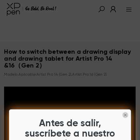
How to switch between a drawing display
and drawing tablet for Artist Pro 14
&16（Gen 2）
Modelo Aplicable:Artist Pro 14 (Gen 2),Artist Pro 16 (Gen 2)
Antes de salir,
suscríbete a nuestro